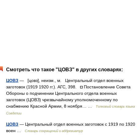
Смотреть что такое "ЦОВЗ" в других словарях:
ЦОВЗ
— [цовз], неизм., м. Центральный отдел военных
заготовок (1919 1920 гг.). АГС, 398. ◘ Постановление Совета
Обороны о подчинении Центрального отдела военных
заготовок (ЦОВЗ) чрезвычайному уполномоченному по
снабжению Красной Армии, 8 ноября… …
Толковый словарь языка
Совдепии
ЦОВЗ
— Центральный отдел военных заготовок с 1919 по 1920
воен …
Словарь сокращений и аббревиатур